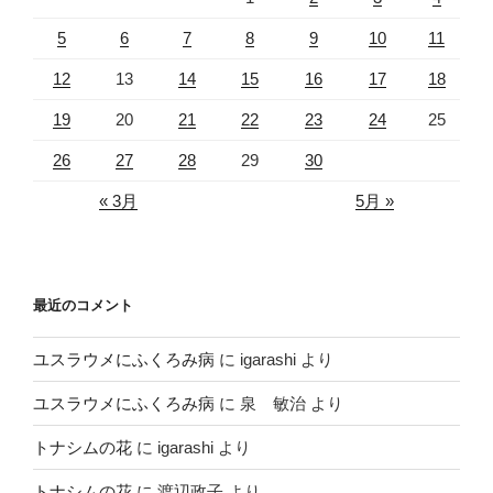
5
6
7
8
9
10
11
12
13
14
15
16
17
18
19
20
21
22
23
24
25
26
27
28
29
30
« 3月
5月 »
最近のコメント
ユスラウメにふくろみ病
に
igarashi
より
ユスラウメにふくろみ病
に
泉 敏治
より
トナシムの花
に
igarashi
より
トナシムの花
に
渡辺政子
より