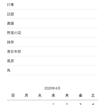
行事
話題
農園
野菜の花
雑草
青壮年部
風景
鳥
2020年4月
日
月
火
水
木
金
土
1
2
3
4