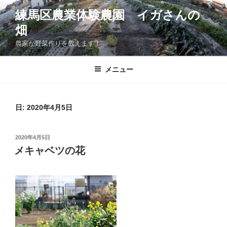
コ
練馬区農業体験農園 イガさんの
ン
畑
テ
ン
農家が野菜作りを教えます！
ツ
へ
メニュー
ス
キ
ッ
日:
2020年4月5日
プ
投
2020年4月5日
稿
メキャベツの花
日: