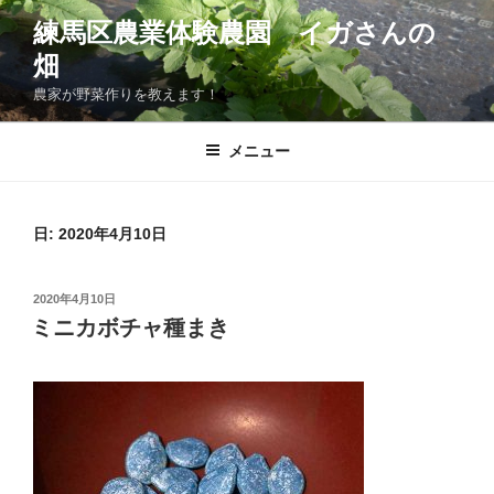
コ
練馬区農業体験農園 イガさんの
ン
畑
テ
ン
農家が野菜作りを教えます！
ツ
へ
メニュー
ス
キ
ッ
日:
2020年4月10日
プ
投
2020年4月10日
稿
ミニカボチャ種まき
日: