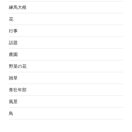
練馬大根
花
行事
話題
農園
野菜の花
雑草
青壮年部
風景
鳥