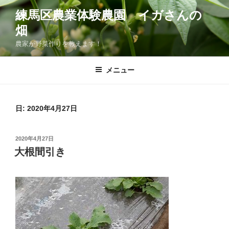
コ
練馬区農業体験農園 イガさんの
ン
畑
テ
ン
農家が野菜作りを教えます！
ツ
へ
メニュー
ス
キ
ッ
日:
2020年4月27日
プ
投
2020年4月27日
稿
大根間引き
日: