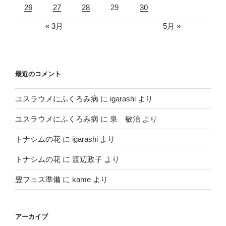
26
27
28
29
30
« 3月
5月 »
最近のコメント
ユスラウメにふくろみ病
に
igarashi
より
ユスラウメにふくろみ病
に
泉 敏治
より
トナシムの花
に
igarashi
より
トナシムの花
に
渡辺政子
より
豊フェス準備
に
kame
より
アーカイブ