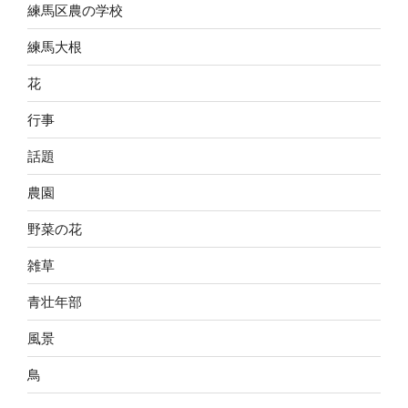
練馬区農の学校
練馬大根
花
行事
話題
農園
野菜の花
雑草
青壮年部
風景
鳥