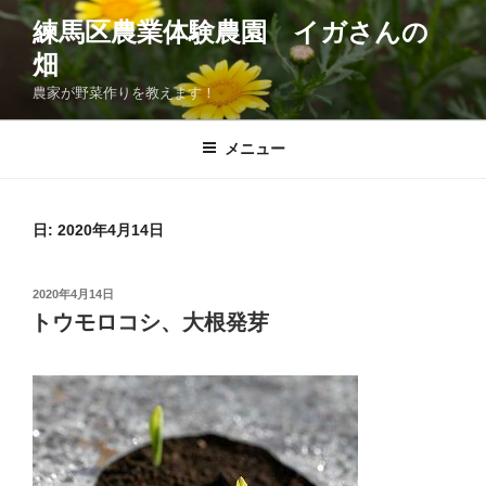
コ
練馬区農業体験農園 イガさんの
ン
畑
テ
ン
農家が野菜作りを教えます！
ツ
へ
メニュー
ス
キ
ッ
日:
2020年4月14日
プ
投
2020年4月14日
稿
トウモロコシ、大根発芽
日: