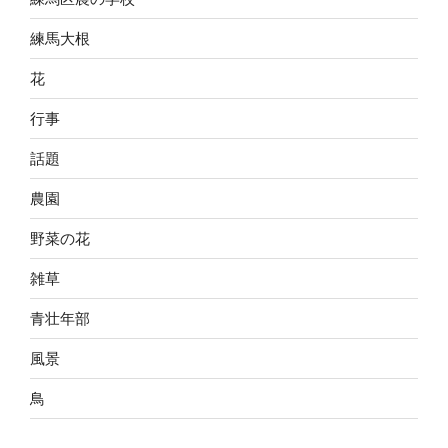
練馬大根
花
行事
話題
農園
野菜の花
雑草
青壮年部
風景
鳥