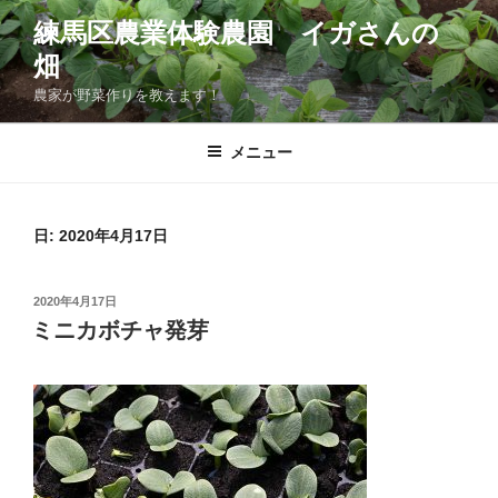
コ
練馬区農業体験農園 イガさんの
ン
畑
テ
ン
農家が野菜作りを教えます！
ツ
へ
メニュー
ス
キ
ッ
日:
2020年4月17日
プ
投
2020年4月17日
稿
ミニカボチャ発芽
日: