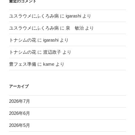
最近のコメント
ユスラウメにふくろみ病
に
igarashi
より
ユスラウメにふくろみ病
に
泉 敏治
より
トナシムの花
に
igarashi
より
トナシムの花
に
渡辺政子
より
豊フェス準備
に
kame
より
アーカイブ
2026年7月
2026年6月
2026年5月