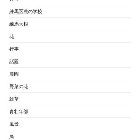
練馬区農の学校
練馬大根
花
行事
話題
農園
野菜の花
雑草
青壮年部
風景
鳥