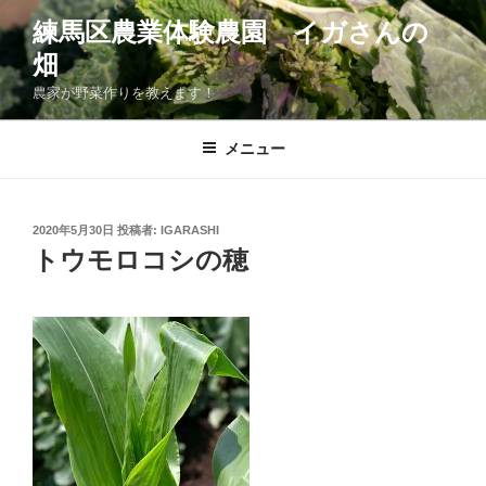
コ
練馬区農業体験農園 イガさんの
ン
畑
テ
ン
農家が野菜作りを教えます！
ツ
へ
メニュー
ス
キ
ッ
投
2020年5月30日
投稿者:
IGARASHI
プ
稿
トウモロコシの穂
日: