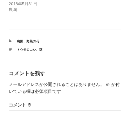
2018年5月31日
農園
カ
農園
、
野菜の花
テ
タ
トウモロコシ
、
穂
ゴ
グ
リ
ー
コメントを残す
メールアドレスが公開されることはありません。
※
が付
いている欄は必須項目です
コメント
※