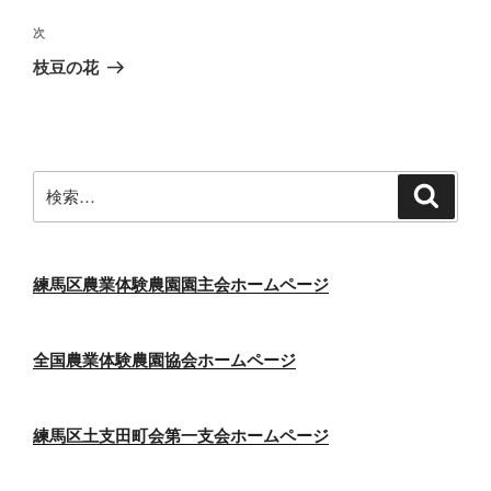
投
ビ
稿
次
次
ゲ
の
枝豆の花
投
ー
稿
シ
ョ
ン
検
検
索
索:
練馬区農業体験農園園主会ホームページ
全国農業体験農園協会ホームページ
練馬区土支田町会第一支会ホームページ