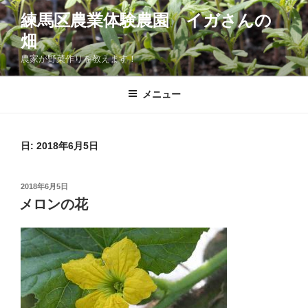
コ
練馬区農業体験農園 イガさんの
ン
畑
テ
ン
農家が野菜作りを教えます！
ツ
へ
メニュー
ス
キ
ッ
日:
2018年6月5日
プ
投
2018年6月5日
稿
メロンの花
日: