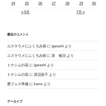
24
25
26
27
28
29
30
« 5月
7月 »
最近のコメント
ユスラウメにふくろみ病
に
igarashi
より
ユスラウメにふくろみ病
に
泉 敏治
より
トナシムの花
に
igarashi
より
トナシムの花
に
渡辺政子
より
豊フェス準備
に
kame
より
アーカイブ