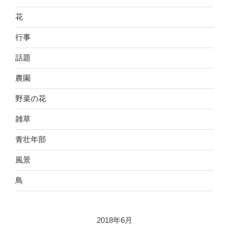
花
行事
話題
農園
野菜の花
雑草
青壮年部
風景
鳥
2018年6月