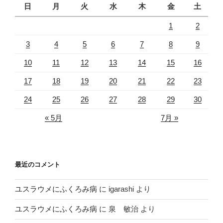
日
月
火
水
木
金
土
1
2
3
4
5
6
7
8
9
10
11
12
13
14
15
16
17
18
19
20
21
22
23
24
25
26
27
28
29
30
« 5月
7月 »
最近のコメント
ユスラウメにふくろみ病
に
igarashi
より
ユスラウメにふくろみ病
に
泉 敏治
より