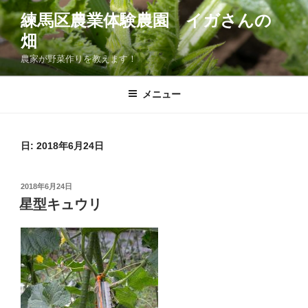
コ
練馬区農業体験農園 イガさんの
ン
畑
テ
ン
農家が野菜作りを教えます！
ツ
へ
メニュー
ス
キ
ッ
日:
2018年6月24日
プ
投
2018年6月24日
稿
星型キュウリ
日: