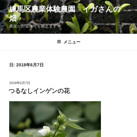
コ
練馬区農業体験農園 イガさんの
ン
畑
テ
ン
農家が野菜作りを教えます！
ツ
へ
メニュー
ス
キ
ッ
日:
2018年6月7日
プ
投
2018年6月7日
稿
つるなしインゲンの花
日: