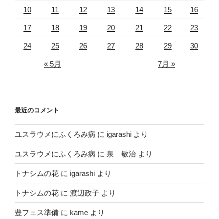
10
11
12
13
14
15
16
17
18
19
20
21
22
23
24
25
26
27
28
29
30
« 5月
7月 »
最近のコメント
ユスラウメにふくろみ病
に
igarashi
より
ユスラウメにふくろみ病
に
泉 敏治
より
トナシムの花
に
igarashi
より
トナシムの花
に
渡辺政子
より
豊フェス準備
に
kame
より