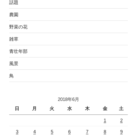
話題
農園
野菜の花
雑草
青壮年部
風景
鳥
2018年6月
日
月
火
水
木
金
土
1
2
3
4
5
6
7
8
9