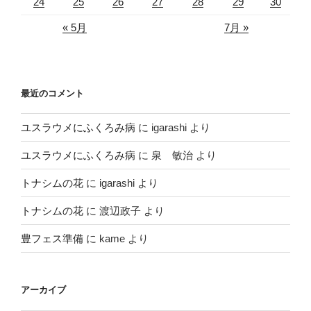
24
25
26
27
28
29
30
« 5月
7月 »
最近のコメント
ユスラウメにふくろみ病
に
igarashi
より
ユスラウメにふくろみ病
に
泉 敏治
より
トナシムの花
に
igarashi
より
トナシムの花
に
渡辺政子
より
豊フェス準備
に
kame
より
アーカイブ