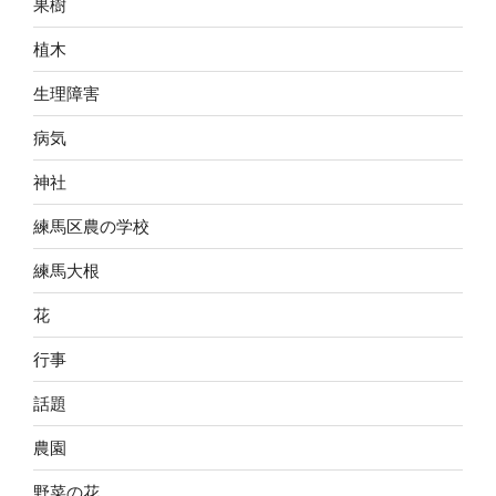
果樹
植木
生理障害
病気
神社
練馬区農の学校
練馬大根
花
行事
話題
農園
野菜の花