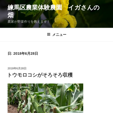
コ
練馬区農業体験農園 イガさんの
ン
畑
テ
ン
農家が野菜作りを教えます！
ツ
へ
メニュー
ス
キ
ッ
日:
2018年6月28日
プ
投
2018年6月28日
稿
トウモロコシがそろそろ収穫
日: