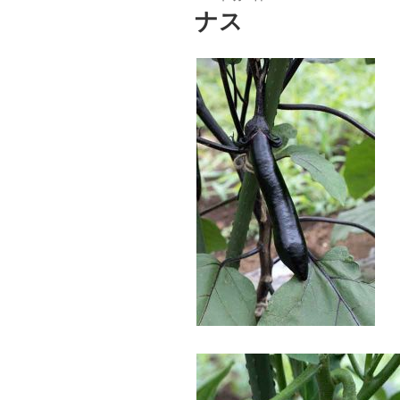
稿
ナス
日: