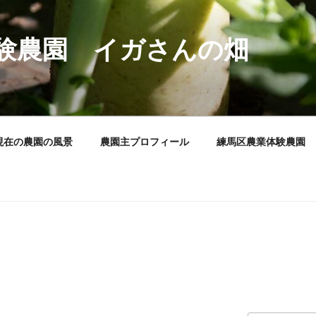
験農園 イガさんの畑
現在の農園の風景
農園主プロフィール
練馬区農業体験農園