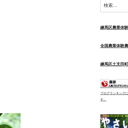
検
索:
練馬区農業体
全国農業体験
練馬区土支田
ブログランキング
す。