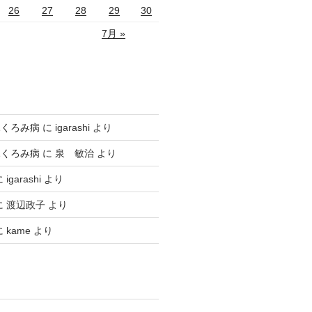
26
27
28
29
30
7月 »
ふくろみ病
に
igarashi
より
ふくろみ病
に
泉 敏治
より
に
igarashi
より
に
渡辺政子
より
に
kame
より