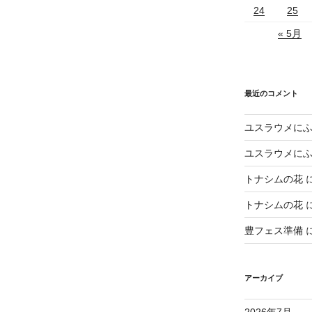
24
25
« 5月
最近のコメント
ユスラウメに
ユスラウメに
トナシムの花
トナシムの花
豊フェス準備
アーカイブ
2026年7月