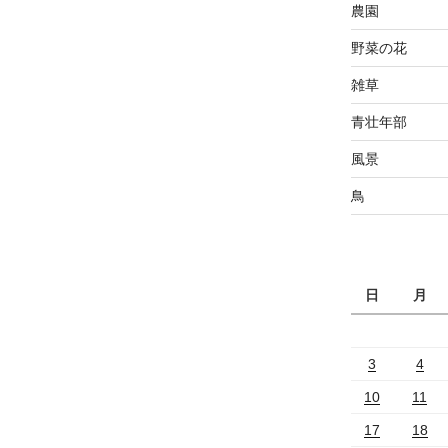
農園
野菜の花
雑草
青壮年部
風景
鳥
日
月
3
4
10
11
17
18