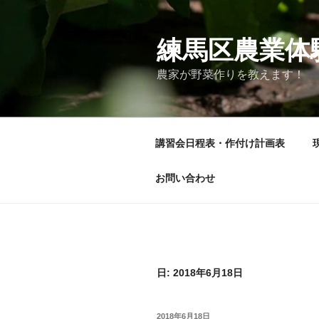
コ
ン
テ
練馬区農業体
ン
農家が野菜作りを教えます！
ツ
へ
ス
キ
講習会日程表・作付け計画表
ッ
プ
お問い合わせ
日:
2018年6月18日
投
2018年6月18日