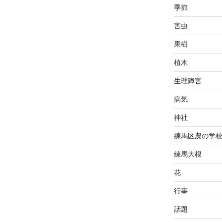
季節
害虫
果樹
植木
生理障害
病気
神社
練馬区農の学
練馬大根
花
行事
話題