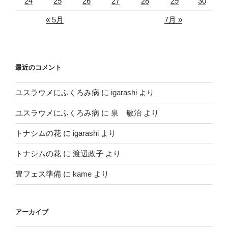
24
25
26
27
28
29
30
« 5月
7月 »
最近のコメント
ユスラウメにふくろみ病
に
igarashi
より
ユスラウメにふくろみ病
に
泉 敏治
より
トナシムの花
に
igarashi
より
トナシムの花
に
渡辺政子
より
豊フェス準備
に
kame
より
アーカイブ