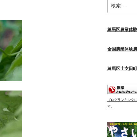
検
索:
練馬区農業体
全国農業体験
練馬区土支田
ブログランキング
す。