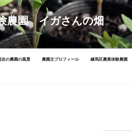
験農園 イガさんの畑
現在の農園の風景
農園主プロフィール
練馬区農業体験農園