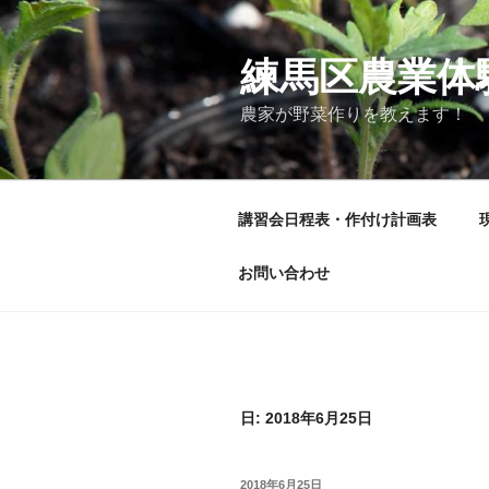
コ
ン
テ
練馬区農業体
ン
農家が野菜作りを教えます！
ツ
へ
ス
キ
講習会日程表・作付け計画表
ッ
プ
お問い合わせ
日:
2018年6月25日
投
2018年6月25日