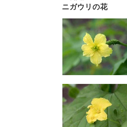
稿
ニガウリの花
日: