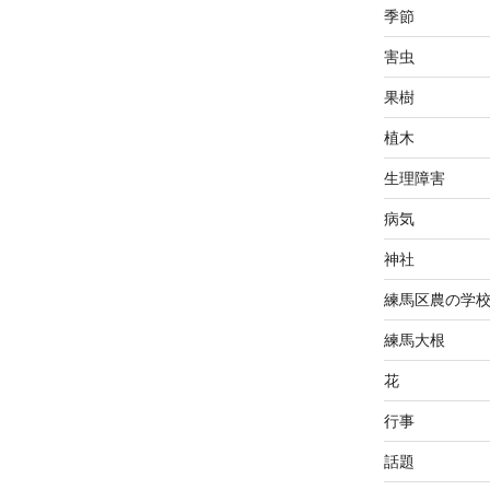
季節
害虫
果樹
植木
生理障害
病気
神社
練馬区農の学
練馬大根
花
行事
話題