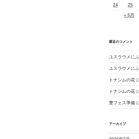
24
25
« 5月
最近のコメント
ユスラウメに
ユスラウメに
トナシムの花
トナシムの花
豊フェス準備
アーカイブ
2026年7月