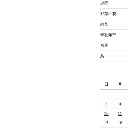
農園
野菜の花
雑草
青壮年部
風景
鳥
日
月
3
4
10
11
17
18