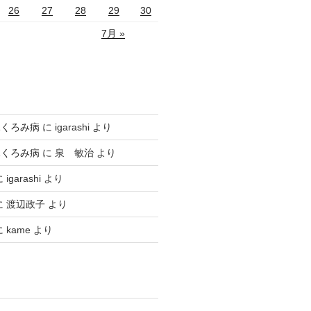
26
27
28
29
30
7月 »
ふくろみ病
に
igarashi
より
ふくろみ病
に
泉 敏治
より
に
igarashi
より
に
渡辺政子
より
に
kame
より