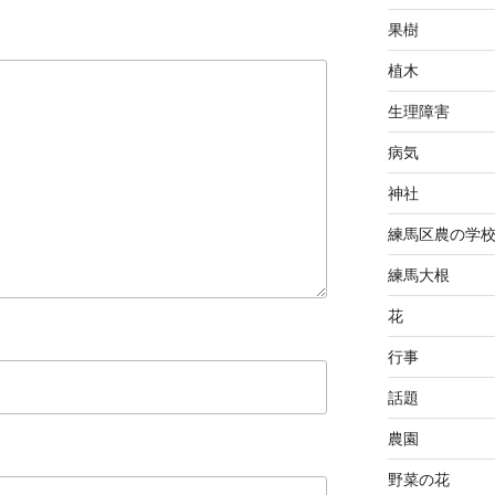
果樹
植木
生理障害
病気
神社
練馬区農の学
練馬大根
花
行事
話題
農園
野菜の花