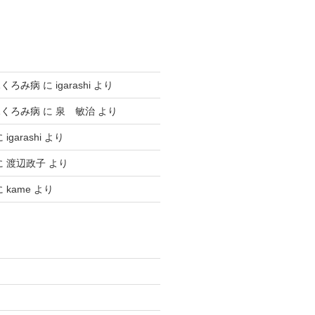
ふくろみ病
に
igarashi
より
ふくろみ病
に
泉 敏治
より
に
igarashi
より
に
渡辺政子
より
に
kame
より