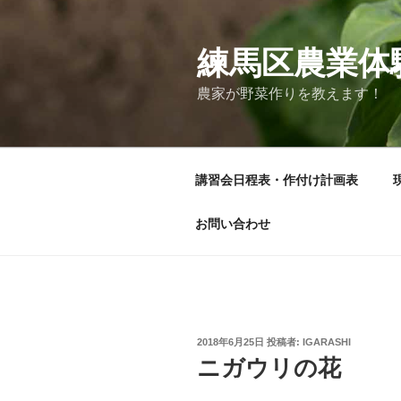
コ
ン
テ
練馬区農業体
ン
農家が野菜作りを教えます！
ツ
へ
ス
キ
講習会日程表・作付け計画表
ッ
プ
お問い合わせ
投
2018年6月25日
投稿者:
IGARASHI
稿
ニガウリの花
日: