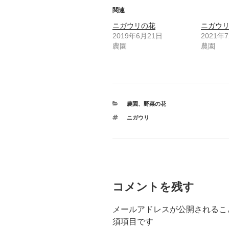
関連
ニガウリの花
ニガウ
2019年6月21日
2021年
農園
農園
カ
農園
、
野菜の花
テ
タ
ニガウリ
ゴ
グ
リ
ー
コメントを残す
メールアドレスが公開されるこ
須項目です