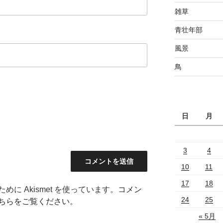
雑草
青壮年部
風景
鳥
日
月
3
4
10
11
17
18
に Akismet を使っています。
コメン
24
25
ちらをご覧ください
。
« 5月