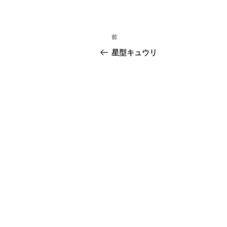
投
前
前
稿
の
星型キュウリ
投
ナ
稿
ビ
ゲ
ー
シ
ョ
ン