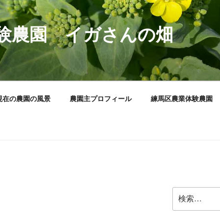
験農園 イガさんの畑
現在の農園の風景
農園主プロフィール
練馬区農業体験農園
検
索: