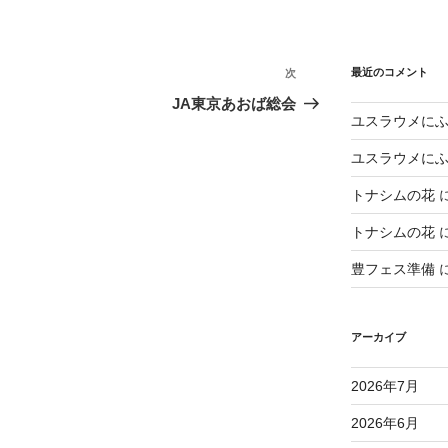
最近のコメント
次
次
の
JA東京あおば総会
ユスラウメに
投
稿
ユスラウメに
トナシムの花
トナシムの花
豊フェス準備
アーカイブ
2026年7月
2026年6月