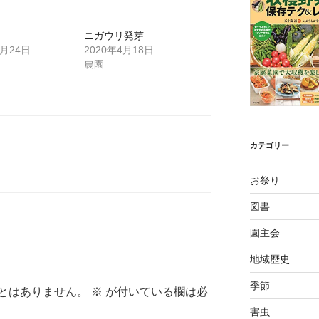
リ
ニガウリ発芽
7月24日
2020年4月18日
農園
カテゴリー
お祭り
図書
園主会
地域歴史
季節
とはありません。
※
が付いている欄は必
害虫